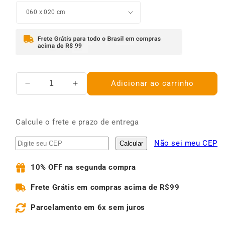
Adicionar ao carrinho
Diminuir
Aumentar
a
a
quantidade
quantidade
de
de
Calcule o frete e prazo de entrega
Quadro
Quadro
Decorativo
Decorativo
Não sei meu CEP
Calcular
Cubismo
Cubismo
Surrealismo
Surrealismo
10% OFF
na segunda compra
Pessoas
Pessoas
Frete Grátis
em compras acima de R$99
Parcelamento
em 6x sem juros