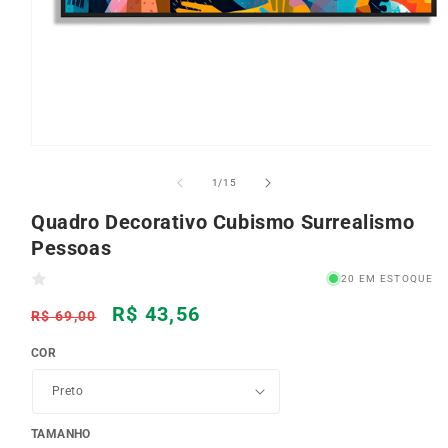
Abrir
mídia
1
de
1
/
15
na
janela
Quadro Decorativo Cubismo Surrealismo
modal
Pessoas
20 EM ESTOQUE
Preço
R$ 43,56
R$ 69,00
normal
COR
TAMANHO