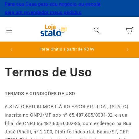
Pular
Para sua Casa
para seu negócio ou escola
para o
seja um revendedor
meus pedidos
conteúdo
Carrinho
Frete Grátis a partir de R$ 99
Termos de Uso
TERMOS E CONDIÇÕES DE USO
A STALO-BAURU MOBILIÁRIO ESCOLAR LTDA., (STALO)
inscrita no CNPJ/MF sob nº 65.487.605/0001-02, e sua
filial de CNPJ 65.487.605/0002-85, com endereço na Rua
José Pinelli, nº 2-200, Distrito Industrial, Bauru/SP, CEP