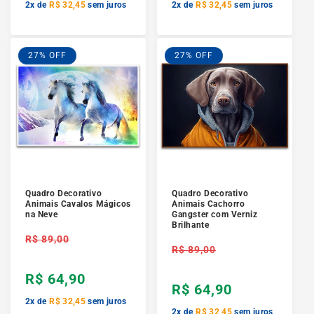
2x de
R$ 32,45
sem juros
2x de
R$ 32,45
sem juros
27% OFF
27% OFF
Quadro Decorativo
Quadro Decorativo
Animais Cavalos Mágicos
Animais Cachorro
na Neve
Gangster com Verniz
Brilhante
Preço
R$ 89,00
Preço
normal
R$ 89,00
normal
R$ 64,90
R$ 64,90
2x de
R$ 32,45
sem juros
2x de
R$ 32,45
sem juros