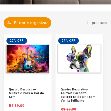
Filtrar e organizar
11 produtos
27% OFF
27% OFF
Quadro Decorativo
Quadro Decorativo
Música e Rock A Cor do
Animais Cachorro
Som
Bulldog Estilo NFT com
Verniz Brilhante
Preço
R$ 89,00
Preço
normal
R$ 89,00