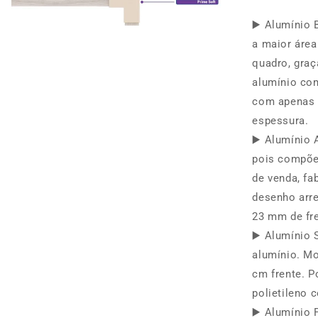
devolução do valor conforme nossa
política de devoluções. Consulte no
▶️ Alumínio 
site.
a maior área
quadro, graç
alumínio co
com apenas 
espessura.
▶️ Alumínio 
pois compõe
de venda, f
desenho arr
23 mm de fr
▶️ Alumínio 
alumínio. Mo
cm frente. P
polietileno
▶️ Alumínio 