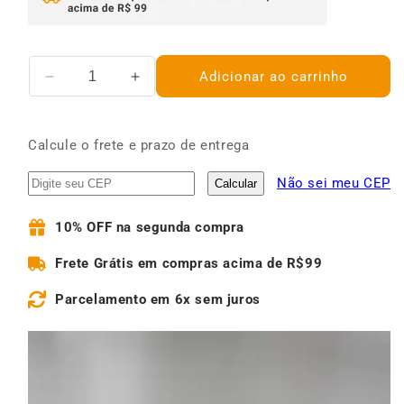
Adicionar ao carrinho
Diminuir
Aumentar
a
a
quantidade
quantidade
de
de
Calcule o frete e prazo de entrega
Kit
Kit
50
50
Não sei meu CEP
Calcular
Alfinetes
Alfinetes
para
para
10% OFF
na segunda compra
Quadro
Quadro
de
de
Frete Grátis
em compras acima de R$99
Avisos
Avisos
Feltro
Feltro
Parcelamento
em 6x sem juros
ou
ou
Cortiça
Cortiça