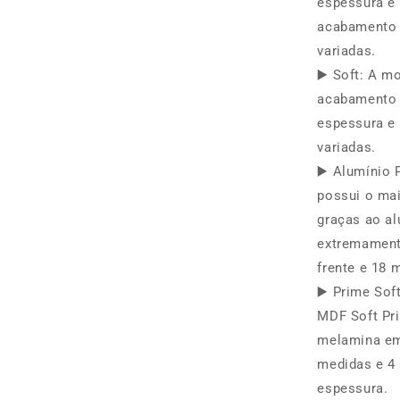
espessura e 
acabamento
variadas.
▶️ Soft: A 
acabamento 
espessura e 
variadas.
▶️ Alumínio 
possui o maio
graças ao a
extremament
frente e 18 
▶️ Prime Sof
MDF Soft Pr
melamina em
medidas e 4 
espessura.