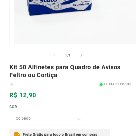
Abrir
mídia
1
de
1
/
3
na
janela
Kit 50 Alfinetes para Quadro de Avisos
modal
Feltro ou Cortiça
12 EM ESTOQUE
Preço
R$ 12,90
normal
COR