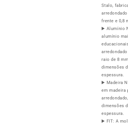
Stalo, fabr
arredondado
frente e 0,8
▶️ Alumínio 
alumínio mai
educacionai
arredondado
raio de 8 m
dimensões d
espessura.
▶️ Madeira N
em madeira 
arredondado
dimensões d
espessura.
▶️ FIT: A mo