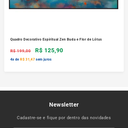
Quadro Decorativo Espiritual Zen Buda e Flor de Lótus
Preço
R$ 125,90
R$ 199,00
normal
4x de
R$ 31,47
sem juros
Newsletter
Cadastre-se e fique por dentro das novidades