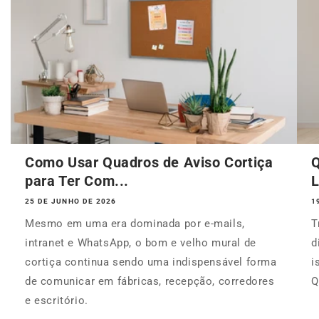
Como Usar Quadros de Aviso Cortiça
Q
para Ter Com...
L
25 DE JUNHO DE 2026
1
Mesmo em uma era dominada por e-mails,
T
intranet e WhatsApp, o bom e velho mural de
d
cortiça continua sendo uma indispensável forma
i
de comunicar em fábricas, recepção, corredores
Q
e escritório.