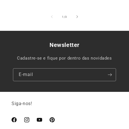
de
1
/
3
Newsletter
Cadastre-se e fique por dentro das novidades
E-mail
Siga-nos!
Facebook
Instagram
YouTube
Pinterest